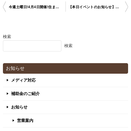
今週土曜日!4月4日開催!住まいのリフォーム相談会 ご予約承り中
【本日イベントのお知らせ】本日LIXIL成田ショールームにてイベント開催中！
投
稿
検索
ナ
検索
ビ
お知らせ
ゲ
メディア対応
ー
補助金のご紹介
シ
お知らせ
ョ
営業案内
ン