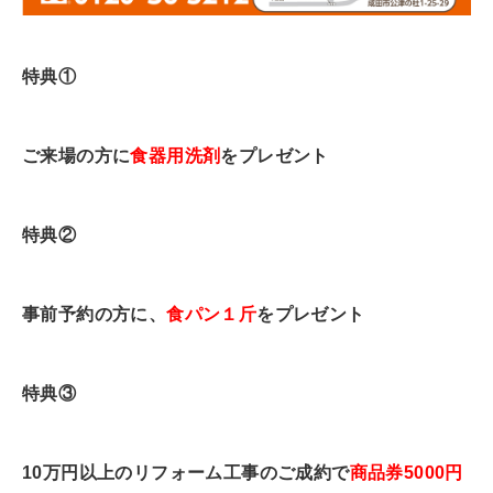
特典①
ご来場の方に
食器用洗剤
をプレゼント
特典②
事前予約の方
に、
食パン１斤
をプレゼント
特典③
10万円以上のリフォーム工事の
ご成約で
商品券5000円