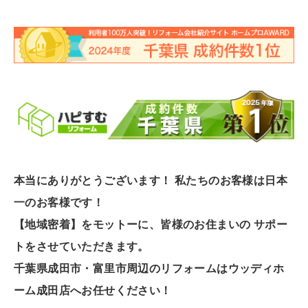
本当にありがとうございます！ 私たちのお客様は
日本
一のお客様
です！
【
地域密着
】をモットーに、皆様のお住まいの サポー
トをさせていただきます。
千葉県成田市・富里市周辺
の
リフォーム
は
ウッディホ
ーム成田店へ
お任せください！