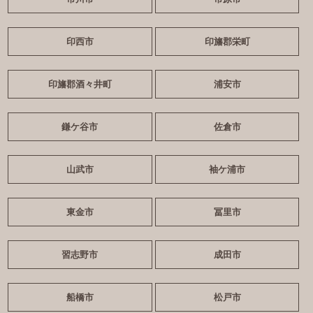
印西市
印旛郡栄町
印旛郡酒々井町
浦安市
鎌ケ谷市
佐倉市
山武市
袖ケ浦市
東金市
冨里市
習志野市
成田市
船橋市
松戸市