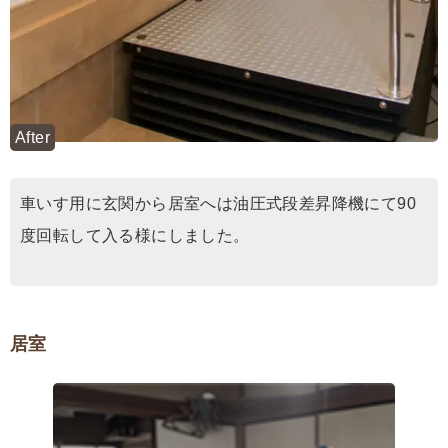
After
車いす用に玄関から居室へは油圧式段差昇降機にて90
度回転して入る様にしました。
居室