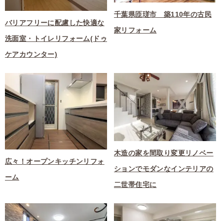
千葉県匝瑳市 築110年の古民
バリアフリーに配慮した快適な
家リフォーム
洗面室・トイレリフォーム(ドゥ
ケアカウンター)
木造の家を間取り変更リノベー
広々！オープンキッチンリフォ
ションでモダンなインテリアの
ーム
二世帯住宅に