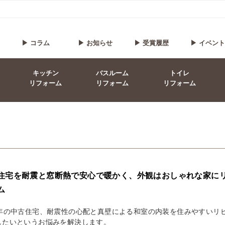
▶ コラム
▶ お知らせ
▶ 受賞履歴
▶ イベン
キッチン
バスルーム
トイレ
リフォーム
リフォーム
リフォーム
住宅を耐震と窓断熱で安心で暖かく、外観はおしゃれな家に
ム
0年の中古住宅、耐震性の心配と真壁による和室の内装を住みやすいリ
したいというお悩みを解決します。