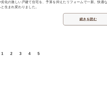
や劣化の激しい戸建て住宅を、予算を抑えたリフォームで一新。快適
へと生まれ変わりました。
続きを読む
1
2
3
4
5
6