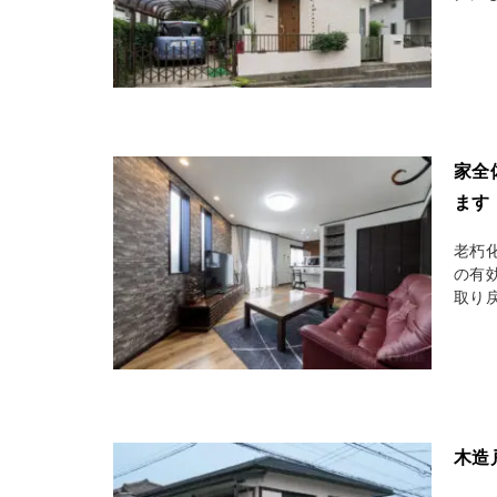
家全
ます
老朽
の有
取り
木造