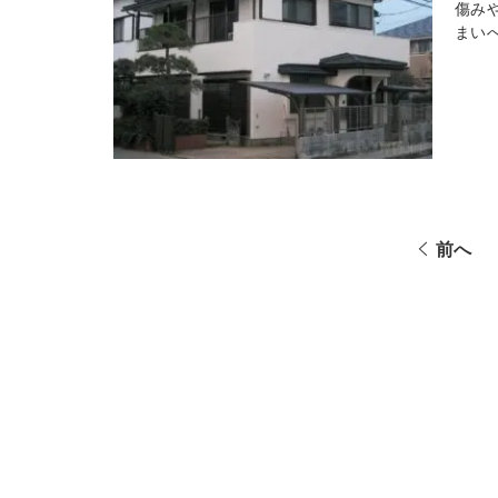
傷み
まい
前へ