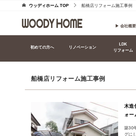
ウッディホーム
TOP
船橋店リフォーム施工事例
▶ 会社概要
LDK
初めての方へ
リノベーション
リフォーム
船橋店リフォーム施工事例
木造
ォー
築3
グに