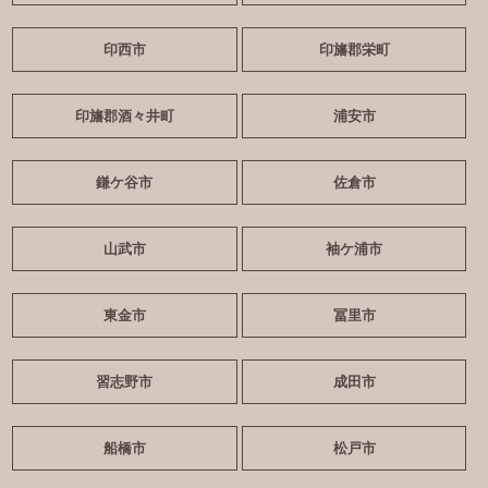
印西市
印旛郡栄町
印旛郡酒々井町
浦安市
鎌ケ谷市
佐倉市
山武市
袖ケ浦市
東金市
冨里市
習志野市
成田市
船橋市
松戸市